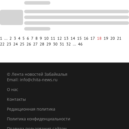
1
...
2
3
4
5
6
7
8
9
10
11
12
13
14
15
16
17
18
19
20
21
22
23
24
25
26
27
28
29
30
31
32
...
46
© Лента новостей Забайкалья
Email:
info@chita-news.ru
О нас
Контакты
Редакционная политика
Политика конфиденциальности
Правила пользования сайтом