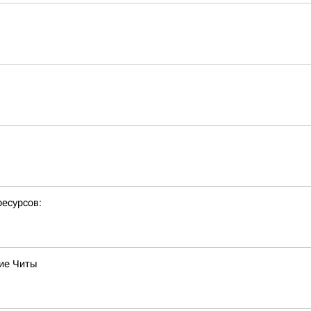
есурсов:
ние Читы