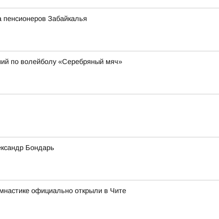
а пенсионеров Забайкалья
ний по волейболу «Серебряный мяч»
ександр Бондарь
имнастике официально открыли в Чите