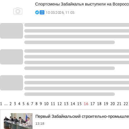
Спортсмены Забайкалья выступили на Всеросси
10.03.2026, 11:03
1
...
2
3
4
5
6
7
8
9
10
11
12
13
14
15
16
17
18
19
20
21
22
Первый Забайкальский строительно-промышле
13:18