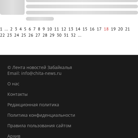
1
...
2
3
4
5
6
7
8
9
10
11
12
13
14
15
16
17
18
19
20
21
22
23
24
25
26
27
28
29
30
31
32
...
© Лента новостей Забайкалья
Email:
info@chita-news.ru
О нас
Контакты
Редакционная политика
Политика конфиденциальности
Правила пользования сайтом
Архив