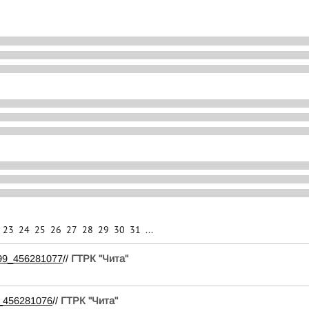
23
24
25
26
27
28
29
30
31
...
2099_456281077
//
ГТРК "Чита"
99_456281076
//
ГТРК "Чита"