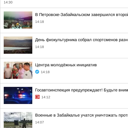
14:30
В Петровске-Забайкальском завершился второй
14:18
День физкультурника собрал спортсменов разн
14:18
Центра молодёжных инициатив
14:18
Госавтоинспекция предупреждает! Будьте вним
14:12
Военные в Забайкалье учатся уничтожать про
14:07