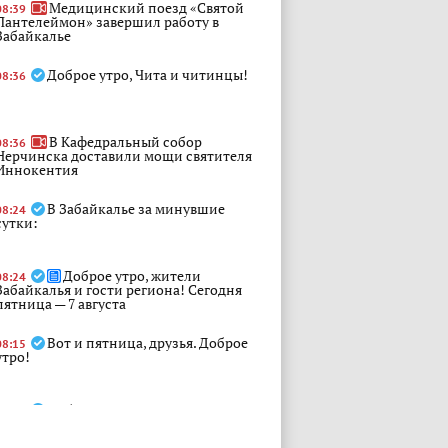
Медицинский поезд «Святой
08:39
Пантелеймон» завершил работу в
Забайкалье
Доброе утро, Чита и читинцы!
08:36
В Кафедральный собор
08:36
Нерчинска доставили мощи святителя
Иннокентия
В Забайкалье за минувшие
08:24
сутки:
Доброе утро, жители
08:24
Забайкалья и гости региона! Сегодня
пятница — 7 августа
Вот и пятница, друзья. Доброе
08:15
утро!
Доброе утро!. Природа встречает
08:12
новый день — свежим воздухом, мягким
светом и тихим пробуждением жизни