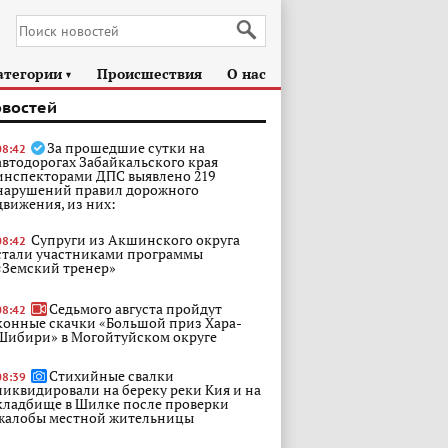
атегории
Происшествия
О нас
►
овостей
За прошедшие сутки на
08:42
автодорогах Забайкальского края
инспекторами ДПС выявлено 219
нарушений правил дорожного
движения, из них:
Супруги из Акшинского округа
08:42
стали участниками программы
«Земский тренер»
Седьмого августа пройдут
08:42
конные скачки «Большой приз Хара-
Шибири» в Могойтуйском округе
Стихийные свалки
08:39
ликвидировали на береку реки Кия и на
кладбище в Шилке после проверки
жалобы местной жительницы