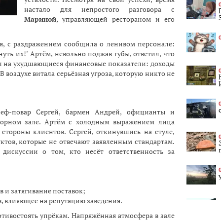
настало для непростого разговора с
Мариной
, управляющей рестораном и его
я, с раздражением сообщила о ленивом персонале:
уть их!" Артём, невольно поджав губы, ответил, что
ал на ухудшающиеся финансовые показатели: доходы
В воздухе витала серьёзная угроза, которую никто не
еф-повар Сергей, бармен Андрей, официанты и
торном зале. Артём с холодным выражением лица
 стороны клиентов. Сергей, откинувшись на стуле,
уктов, которые не отвечают заявленным стандартам.
дискуссии о том, кто несёт ответственность за
 и затягивание поставок;
в, влияющее на репутацию заведения.
отивостоять упрёкам. Напряжённая атмосфера в зале