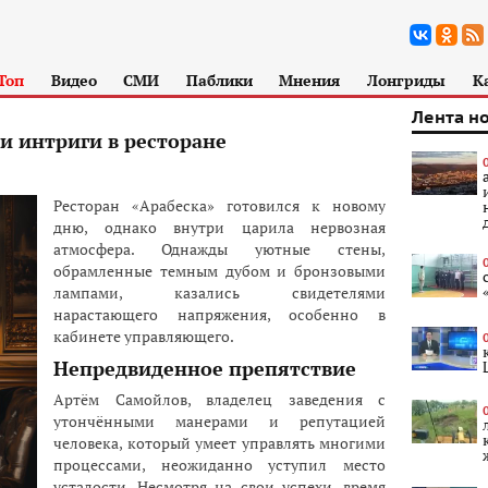
Топ
Видео
СМИ
Паблики
Мнения
Лонгриды
К
Лента н
и интриги в ресторане
Ресторан «Арабеска» готовился к новому
дню, однако внутри царила нервозная
атмосфера. Однажды уютные стены,
обрамленные темным дубом и бронзовыми
лампами, казались свидетелями
нарастающего напряжения, особенно в
кабинете управляющего.
Непредвиденное препятствие
Артём Самойлов, владелец заведения с
утончёнными манерами и репутацией
человека, который умеет управлять многими
процессами, неожиданно уступил место
усталости. Несмотря на свои успехи, время