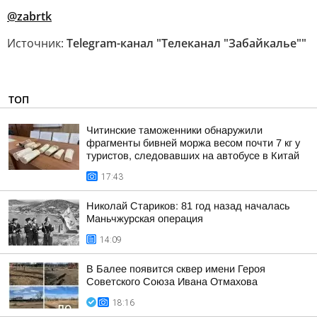
@zabrtk
Источник:
Telegram-канал "Телеканал "Забайкалье""
ТОП
Читинские таможенники обнаружили
фрагменты бивней моржа весом почти 7 кг у
туристов, следовавших на автобусе в Китай
17:43
Николай Стариков: 81 год назад началась
Маньчжурская операция
14:09
В Балее появится сквер имени Героя
Советского Союза Ивана Отмахова
18:16