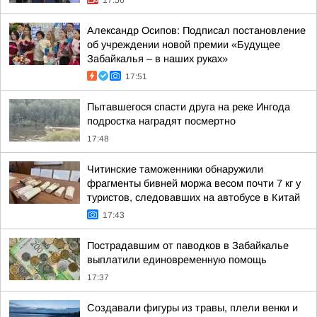
17:56
Александр Осипов: Подписал постановление
об учреждении новой премии «Будущее
Забайкалья – в наших руках»
17:51
Пытавшегося спасти друга на реке Ингода
подростка наградят посмертно
17:48
Читинские таможенники обнаружили
фрагменты бивней моржа весом почти 7 кг у
туристов, следовавших на автобусе в Китай
17:43
Пострадавшим от паводков в Забайкалье
выплатили единовременную помощь
17:37
Создавали фигуры из травы, плели венки и