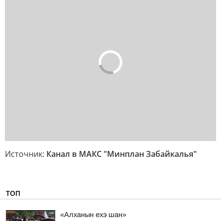
Источник:
Канал в МАКС "Минплан Забайкалья"
ТОП
«Алханын ехэ шан»