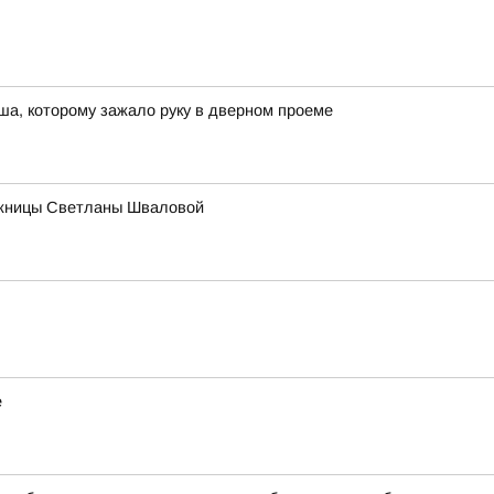
а, которому зажало руку в дверном проеме
ожницы Светланы Шваловой
е