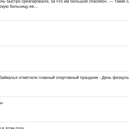
ень быстро среагировали, за что им большое спасибо», — такие 
кую больницу ее...
абайкалья отметили главный спортивный праздник - День физкуль
а»
 в этом году