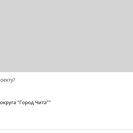
роекту?
округа "Город Чита""