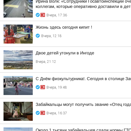
Ирина Волк: «Сотрудники Госавтоинспекции оч
коллегам, которые оперативно доставили в детс
Вчера, 17:36
Жизнь здесь сегодня кипит !
Вчера, 12:18
Двое детей утонули в Ингоде
Вчера, 21:12
С Днём физкультурника!. Сегодня в столице З
Вчера, 19:48
Забайкальцы могут получить звание «Отец год
Вчера, 16:37
Около 1 тысячи забайкальцев сдали нормы ГТО