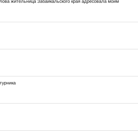
слова жительница Забайкальского края адресовала моим
турника