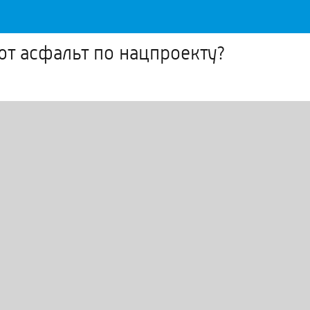
ют асфальт по нацпроекту?