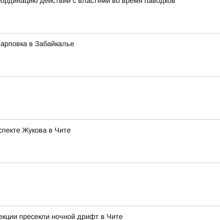
ординацию действий с властями во время паводков
Карповка в Забайкалье
спекте Жукова в Чите
екции пресекли ночной дрифт в Чите