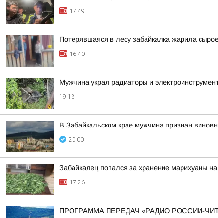
17:49
Потерявшаяся в лесу забайкалка жарила сыро
16:40
Мужчина украл радиаторы и электроинструмент
19:13
В Забайкальском крае мужчина признан винов
20:00
Забайкалец попался за хранение марихуаны на
17:26
ПРОГРАММА ПЕРЕДАЧ «РАДИО РОССИИ-ЧИТ