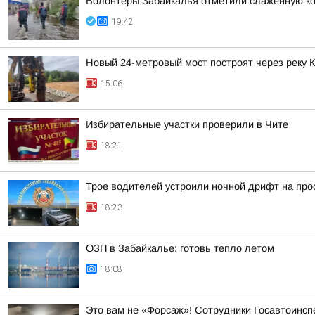
Волонтёры Забайкалья отметили слаженную ко
19:42
Новый 24-метровый мост построят через реку 
15:06
Избирательные участки проверили в Чите
18:21
Трое водителей устроили ночной дрифт на про
18:23
ОЗП в Забайкалье: готовь тепло летом
18:08
Это вам не «Форсаж»! Сотрудники Госавтоинсп