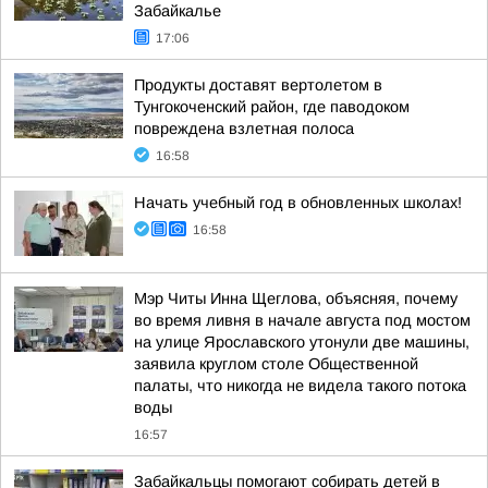
Забайкалье
17:06
Продукты доставят вертолетом в
Тунгокоченский район, где паводоком
повреждена взлетная полоса
16:58
Начать учебный год в обновленных школах!
16:58
Мэр Читы Инна Щеглова, объясняя, почему
во время ливня в начале августа под мостом
на улице Ярославского утонули две машины,
заявила круглом столе Общественной
палаты, что никогда не видела такого потока
воды
16:57
Забайкальцы помогают собирать детей в