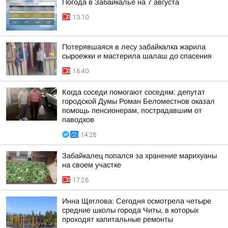
Погода в Забайкалье на 7 августа
13:10
Потерявшаяся в лесу забайкалка жарила
сыроежки и мастерила шалаш до спасения
16:40
Когда соседи помогают соседям: депутат
городской Думы Роман Беломестнов оказал
помощь пенсионерам, пострадавшим от
паводков
14:28
Забайкалец попался за хранение марихуаны
на своем участке
17:26
Инна Щеглова: Сегодня осмотрела четыре
средние школы города Читы, в которых
проходят капитальные ремонты