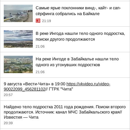
Самые ярые поклонники винд-, кайт- и сап-
сёрфинга собрались на Байкале
21:19
В реке Ингода нашли тело одного подростка,
поиски другого продолжаются
21:06
На реке Ингоде в Забайкалье нашли тело
одного из утонувших подростков
21:06
9 августа «Вести-Чита» в 19:00
https://vkvideo.ru/video-
90022099_456281102
//
ГТРК "Чита"
20:57
Найдено тело подростка 2011 года рождения. Поиски второго
продолжаются. Источник: канал МЧС Забайкальского края//
Известия — Чита
20:39