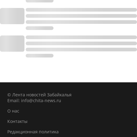
© Лента новостей Забайкалья
Email:
info@chita-news.ru
О нас
Контакты
Редакционная политика