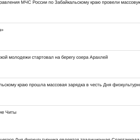
правления МЧС России по Забайкальскому краю провели массову
а»
ской молодежи стартовал на берегу озера Арахлей
ьскому краю прошла массовая зарядка в честь Дня физкультурн
ие Читы
егося Дня физкультурника является традиционная Спартакиада 