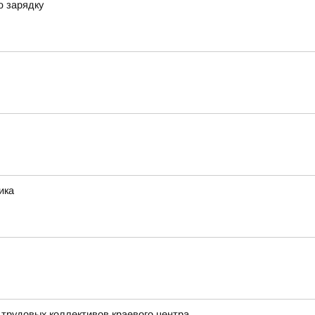
ю зарядку
ика
трудовых коллективов краевого центра