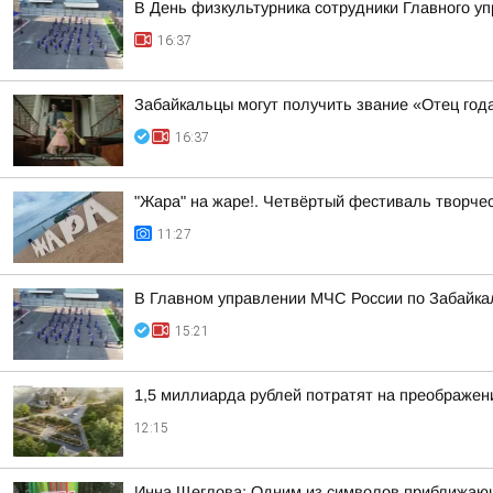
В День физкультурника сотрудники Главного у
16:37
Забайкальцы могут получить звание «Отец год
16:37
"Жара" на жаре!. Четвёртый фестиваль творче
11:27
В Главном управлении МЧС России по Забайкал
15:21
1,5 миллиарда рублей потратят на преображен
12:15
Инна Щеглова: Одним из символов приближающ