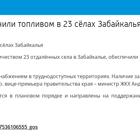
или топливом в 23 сёлах Забайкаль
сёлах Забайкалья
чеством 23 отдалённых села в Забайкалье, обеспечили
набжением в труднодоступных территориях. Наличие за
о. вице-премьера правительства края – министр ЖКХ Ан
ятся в плановом порядке и направлены на поддержани
d7536106555_gos