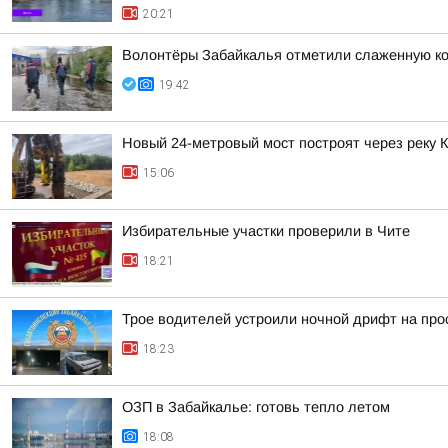
20:21
Волонтёры Забайкалья отметили слаженную ко
19:42
Новый 24-метровый мост построят через реку 
15:06
Избирательные участки проверили в Чите
18:21
Трое водителей устроили ночной дрифт на про
18:23
ОЗП в Забайкалье: готовь тепло летом
18:08