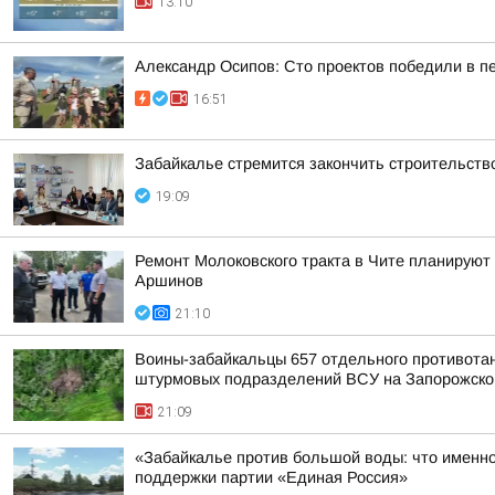
13:10
Александр Осипов: Сто проектов победили в п
16:51
Забайкалье стремится закончить строительств
19:09
Ремонт Молоковского тракта в Чите планируют
Аршинов
21:10
Воины-забайкальцы 657 отдельного противотанк
штурмовых подразделений ВСУ на Запорожско
21:09
«Забайкалье против большой воды: что именно
поддержки партии «Единая Россия»