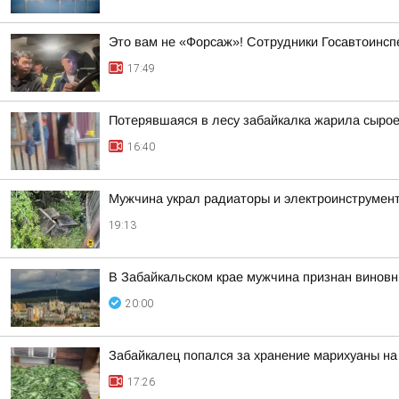
Это вам не «Форсаж»! Сотрудники Госавтоинсп
17:49
Потерявшаяся в лесу забайкалка жарила сыро
16:40
Мужчина украл радиаторы и электроинструмент
19:13
В Забайкальском крае мужчина признан винов
20:00
Забайкалец попался за хранение марихуаны на
17:26