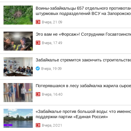
Воины-забайкальцы 657 отдельного противотанк
штурмовых подразделений ВСУ на Запорожско
Вчера, 21:09
Это вам не «Форсаж»! Сотрудники Госавтоинсп
Вчера, 17:49
Забайкалье стремится закончить строительств
Вчера, 19:09
Потерявшаяся в лесу забайкалка жарила сыро
Вчера, 16:40
«Забайкалье против большой воды: что именно
поддержки партии «Единая Россия»
Вчера, 20:21