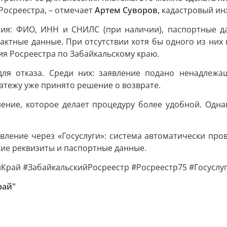
Росреестра, – отмечает
Артем Суворов,
кадастровый ин
ния: ФИО, ИНН и СНИЛС (при наличии), паспортные да
актные данные. При отсутствии хотя бы одного из них
я Росреестра по Забайкальскому краю.
ля отказа. Среди них: заявление подано ненадлежа
латежу уже принято решение о возврате.
нение, которое делает процедуру более удобной. Одна
вление через «Госуслуги»: система автоматически про
ие реквизиты и паспортные данные.
Край #ЗабайкальскийРосреестр #Росреестр75 #Госуслу
рай"