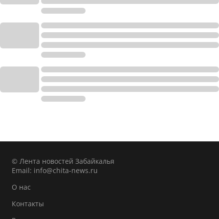
© Лента новостей Забайкалья
Email:
info@chita-news.ru
О нас
Контакты