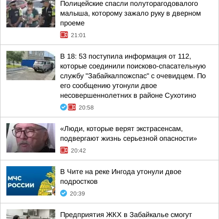
Полицейские спасли полуторагодовалого
малыша, которому зажало руку в дверном
проеме
21:01
В 18: 53 поступила информация от 112,
которые соединили поисково-спасательную
службу "Забайкалпожспас" с очевидцем. По
его сообщению утонули двое
несовершеннолетних в районе Сухотино
20:58
«Люди, которые верят экстрасенсам,
подвергают жизнь серьезной опасности»
20:42
В Чите на реке Ингода утонули двое
подростков
20:39
Предприятия ЖКХ в Забайкалье смогут