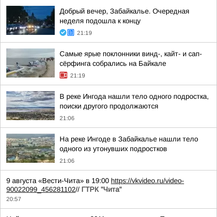
Добрый вечер, Забайкалье. Очередная
неделя подошла к концу
21:19
Самые ярые поклонники винд-, кайт- и сап-
сёрфинга собрались на Байкале
21:19
В реке Ингода нашли тело одного подростка,
поиски другого продолжаются
21:06
На реке Ингоде в Забайкалье нашли тело
одного из утонувших подростков
21:06
9 августа «Вести-Чита» в 19:00
https://vkvideo.ru/video-
90022099_456281102
//
ГТРК "Чита"
20:57