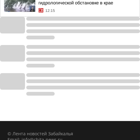
гидрологической обстановке в крае
12:15
© Лента новостей Забайкалья
Email:
info@chita-news.ru