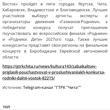
Восток» пройдёт в пяти городах: Якутске, Чите,
Хабаровске, Владивостоке и Благовещенске. Лучших
участников выберут артисты, эксперты и
организаторы движения «Газманов-Родники», а
победители конкурса получат приглашение
поучаствовать во всероссийских финалах «Родники»
и «Родники. Дети» 2027ого года. Также лучшие
конкурсанты представят свои регионы на финальном
концерте в Биробиджане Еврейской автономной
области.
https://gtrkchita.ru/news/kultura143/zabaikaltsev-
priglasili-pouchastvovat-v-proslushivaniiakh-konkursa-
rodniki-dalnii-vostok-82215/
Источник:
Telegram-канал "ГТРК "Чита""
ТОП