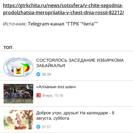
https://gtrkchita.ru/news/sotssfera/v-chite-segodnia-
prodolzhatsia-meropriiatiia-v-chest-dnia-rossii-82212/
Источник:
Telegram-канал "ГТРК "Чита""
ТОП
СОСТОЯЛОСЬ ЗАСЕДАНИЕ ИЗБИРКОМА
ЗАБАЙКАЛЬЯ
08:09
«Алханын ехэ шан»
Вчера, 10:18
Доброе утро, друзья! На календаре - 8
августа, суббота
07:57