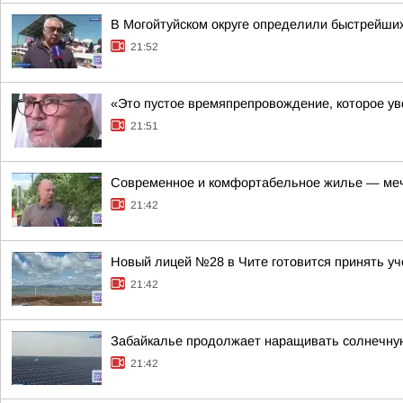
В Могойтуйском округе определили быстрейши
21:52
«Это пустое времяпрепровождение, которое уво
21:51
Современное и комфортабельное жилье — меч
21:42
Новый лицей №28 в Чите готовится принять уч
21:42
Забайкалье продолжает наращивать солнечну
21:42