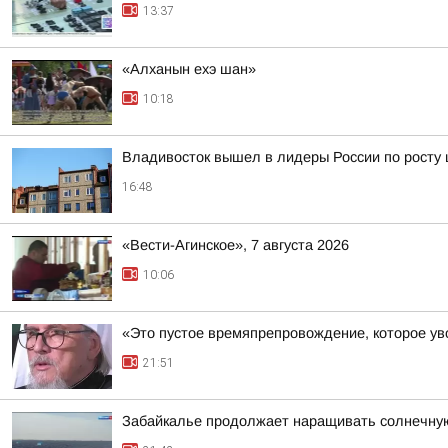
13:37
«Алханын ехэ шан»
10:18
Владивосток вышел в лидеры России по росту 
16:48
«Вести-Агинское», 7 августа 2026
10:06
«Это пустое времяпрепровождение, которое уво
21:51
Забайкалье продолжает наращивать солнечну