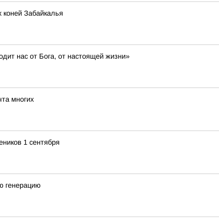
х коней Забайкалья
дит нас от Бога, от настоящей жизни»
та многих
еников 1 сентября
ю генерацию