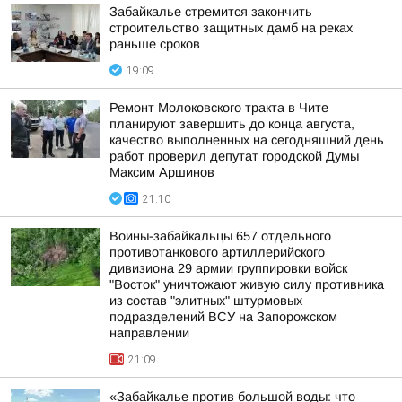
Забайкалье стремится закончить
строительство защитных дамб на реках
раньше сроков
19:09
Ремонт Молоковского тракта в Чите
планируют завершить до конца августа,
качество выполненных на сегодняшний день
работ проверил депутат городской Думы
Максим Аршинов
21:10
Воины-забайкальцы 657 отдельного
противотанкового артиллерийского
дивизиона 29 армии группировки войск
"Восток" уничтожают живую силу противника
из состав "элитных" штурмовых
подразделений ВСУ на Запорожском
направлении
21:09
«Забайкалье против большой воды: что