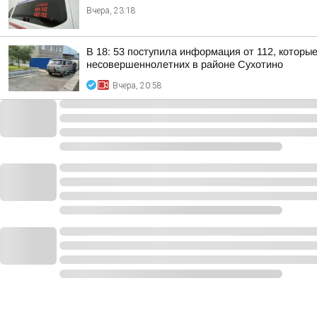
Вчера, 23:18
В 18: 53 поступила информация от 112, которы
несовершеннолетних в районе Сухотино
Вчера, 20:58