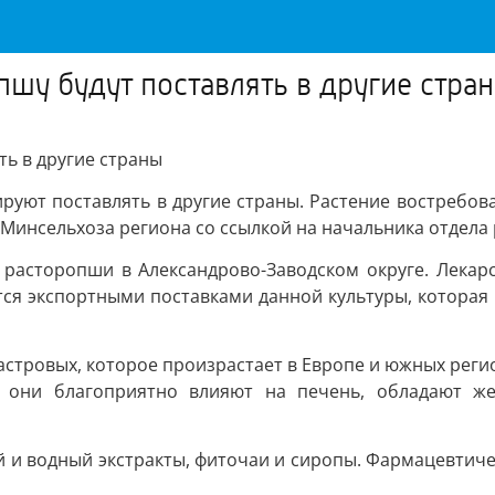
шу будут поставлять в другие стра
ь в другие страны
руют поставлять в другие страны. Растение востребов
Минсельхоза региона со ссылкой на начальника отдела
 расторопши в Александрово-Заводском округе. Лекар
тся экспортными поставками данной культуры, которая
астровых, которое произрастает в Европе и южных регион
к они благоприятно влияют на печень, обладают ж
й и водный экстракты, фиточаи и сиропы. Фармацевтич