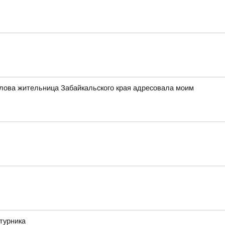
слова жительница Забайкальского края адресовала моим
турника