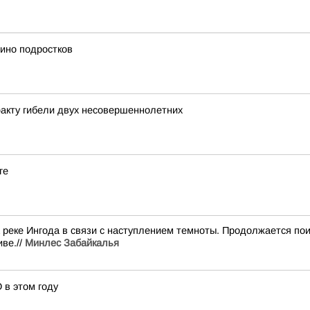
тино подростков
акту гибели двух несовершеннолетних
ге
а реке Ингода в связи с наступлением темноты. Продолжается п
ве.//
Минлес Забайкалья
 в этом году