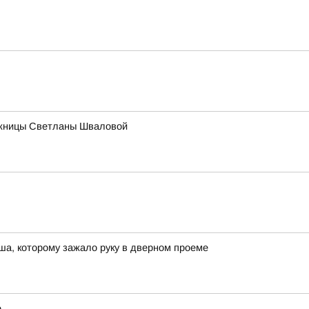
ожницы Светланы Шваловой
а, которому зажало руку в дверном проеме
е