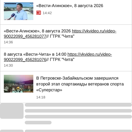
«Вести-Агинское», 8 августа 2026
14:42
«Вести-Агинское», 8 августа 2026
https://vkvideo.ru/video-
90022099_456281077
//
ГТРК "Чита"
14:36
8 августа «Вести-Чита» в 14:00
https://vkvideo.ru/video-
90022099_456281076
//
ГТРК "Чита"
14:30
В Петровске-Забайкальском завершился
второй этап спартакиады ветеранов спорта
«Суперстар»
14:18