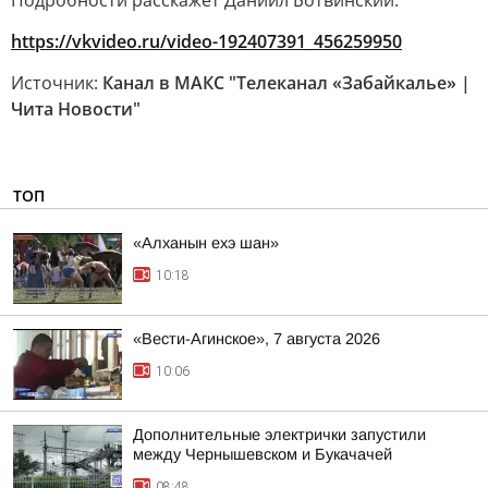
Подробности расскажет Даниил Ботвинский.
https://vkvideo.ru/video-192407391_456259950
Источник:
Канал в МАКС "Телеканал «Забайкалье» |
Чита Новости"
ТОП
«Алханын ехэ шан»
10:18
«Вести-Агинское», 7 августа 2026
10:06
Дополнительные электрички запустили
между Чернышевском и Букачачей
08:48