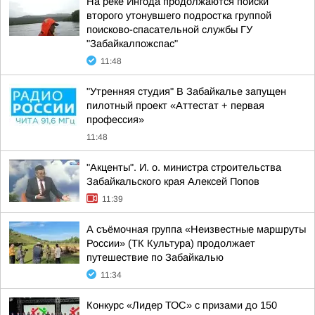
На реке Ингода продолжаются поиски
второго утонувшего подростка группой
поисково-спасательной службы ГУ
"Забайкалпожспас"
11:48
"Утренняя студия" В Забайкалье запущен
пилотный проект «Аттестат + первая
профессия»
11:48
"Акценты". И. о. министра строительства
Забайкальского края Алексей Попов
11:39
А съёмочная группа «Неизвестные маршруты
России» (ТК Культура) продолжает
путешествие по Забайкалью
11:34
Конкурс «Лидер ТОС» с призами до 150