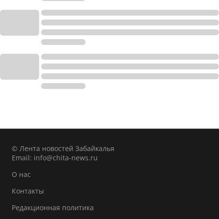
© Лента новостей Забайкалья
Email:
info@chita-news.ru
О нас
Контакты
Редакционная политика