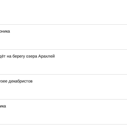
рника
ёт на берегу озера Арахлей
узее декабристов
ика