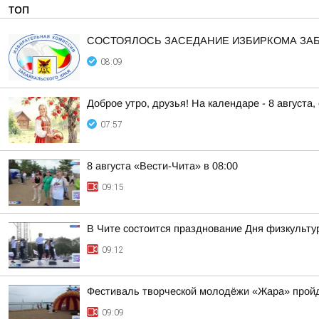
ТОП
СОСТОЯЛОСЬ ЗАСЕДАНИЕ ИЗБИРКОМА ЗА
08:09
Доброе утро, друзья! На календаре - 8 августа,
07:57
8 августа «Вести-Чита» в 08:00
09:15
В Чите состоится празднование Дня физкульту
09:12
Фестиваль творческой молодёжи «Жара» пройд
09:09