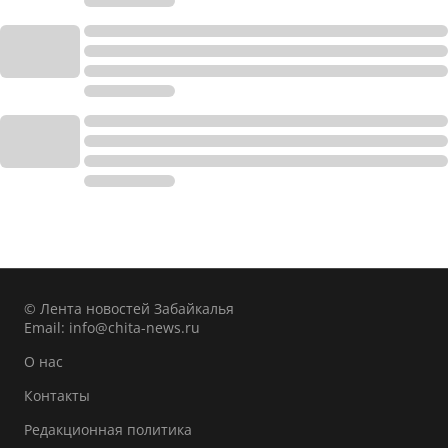
© Лента новостей Забайкалья
Email:
info@chita-news.ru
О нас
Контакты
Редакционная политика