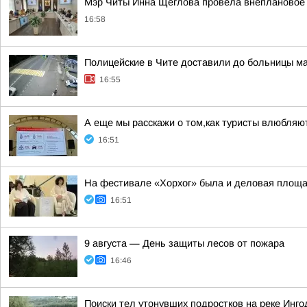
Мэр Читы Инна Щеглова провела внеплановое 
16:58
Полицейские в Чите доставили до больницы 
16:55
А еще мы расскажи о том,как туристы влюбляю
16:51
На фестивале «Хорхог» была и деловая площ
16:51
9 августа — День защиты лесов от пожара
16:46
Поиски тел утонувших подростков на реке Инг