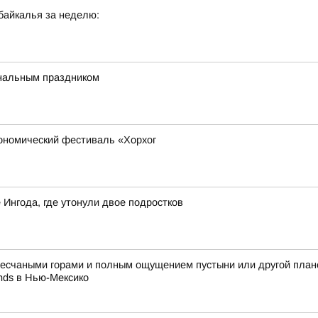
байкалья за неделю:
ональным праздником
рономический фестиваль «Хорхог
 Ингода, где утонули двое подростков
песчаными горами и полным ощущением пустыни или другой плане
nds в Нью-Мексико