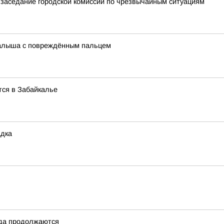
заседание городской комиссии по чрезвычайным ситуациям
малыша с повреждённым пальцем
тся в Забайкалье
адка
ода продолжаются