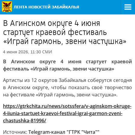
В Агинском округе 4 июня
стартует краевой фестиваль
«Играй гармонь, звени частушка»
СМИ
4 июня 2026, 11:30
В Агинском округе 4 июня стартует краевой
фестиваль «Играй гармонь, звени частушка»
Артисты из 12 округов Забайкалья соберутся сегодня
в Агинском округе, чтобы показать своё творчество
на фестивале «Играй гармонь, звени частушка».
https://gtrkchita.ru/news/sotssfera/v-aginskom-okruge-
4-iiunia-startuet-kraevoi-festival-igrai-garmon-zveni-
chastushka-81996/
Источник:
Telegram-канал "ГТРК "Чита""