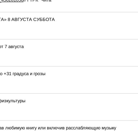
99_456281056
//
ГТРК "Чита"
А» 8 АВГУСТА СУББОТА
т 7 августа
 +31 градуса и грозы
физкультуры
тав любимую книгу или включив расслабляющую музыку