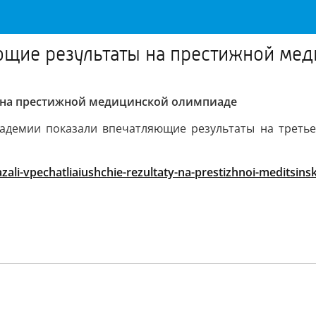
ющие результаты на престижной ме
 на престижной медицинской олимпиаде
кадемии показали впечатляющие результаты на третье
ali-vpechatliaiushchie-rezultaty-na-prestizhnoi-meditsins