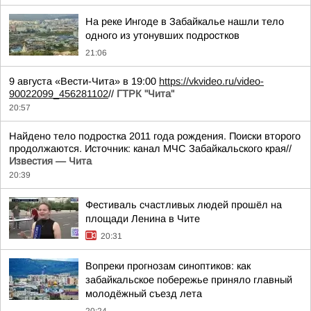
На реке Ингоде в Забайкалье нашли тело
одного из утонувших подростков
21:06
9 августа «Вести-Чита» в 19:00
https://vkvideo.ru/video-
90022099_456281102
//
ГТРК "Чита"
20:57
Найдено тело подростка 2011 года рождения. Поиски второго
продолжаются. Источник: канал МЧС Забайкальского края//
Известия — Чита
20:39
Фестиваль счастливых людей прошёл на
площади Ленина в Чите
20:31
Вопреки прогнозам синоптиков: как
забайкальское побережье приняло главный
молодёжный съезд лета