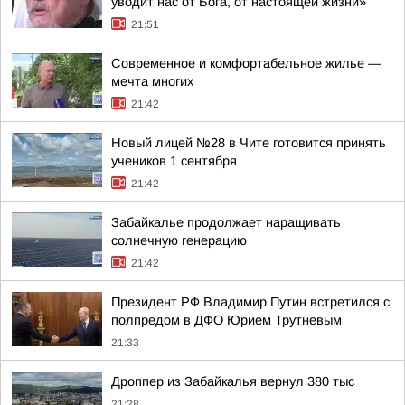
уводит нас от Бога, от настоящей жизни»
21:51
Современное и комфортабельное жилье —
мечта многих
21:42
Новый лицей №28 в Чите готовится принять
учеников 1 сентября
21:42
Забайкалье продолжает наращивать
солнечную генерацию
21:42
Президент РФ Владимир Путин встретился с
полпредом в ДФО Юрием Трутневым
21:33
Дроппер из Забайкалья вернул 380 тыс
21:28