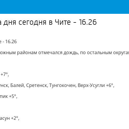
дня сегодня в Чите - 16.26
- 16.26
 южным районам отмечался дождь, по остальным округа
+7°,
к, Балей, Сретенск, Тунгокочен, Верх-Усугли +6°,
пик +5°,
сун +2°,