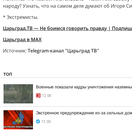
народу? Узнать, что на самом деле думают об Игоре Си
* Экстремисты.
Царьград.ТВ — Не боимся говорить правду | Подпи
Царьград в МАХ
Источник:
Telegram-канал "Царьград ТВ"
ТОП
Военные показали кадры уничтожения наземны
12:09
Экстренное предупреждение из-за сильных дож
12:00