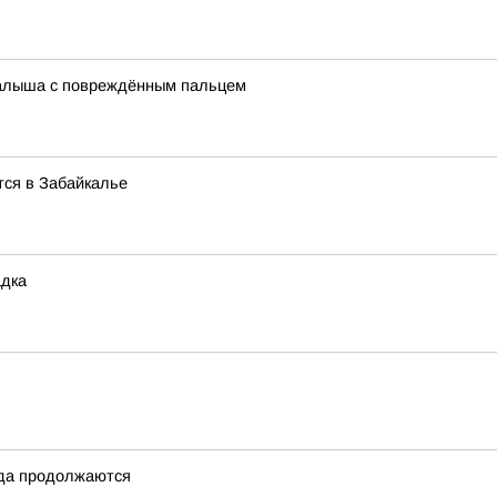
малыша с повреждённым пальцем
тся в Забайкалье
адка
ода продолжаются