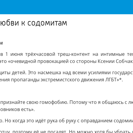
любви к содомитам
ам
ав 1 июня трёхчасовой треш-контент на интимные т
это «очевидной провокацией со стороны Ксении Собчак
иты детей. Это насмешка над всеми усилиями государс
ения пропаганды экстремистского движения ЛГБТ»*.
 признайте свою гомофобию. Потому что я общаюсь с лю
новников есть».
о. Но когда это идёт рука об руку с оправданием содоми
отцу, поэтому её не посадят. Но можно хотя бы убрать