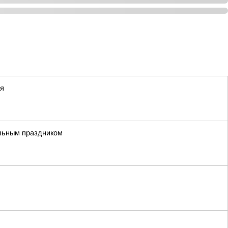
ся
альным праздником