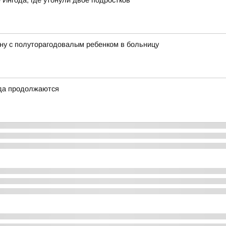
 Ингода, где утонули двое подростков
ну с полуторагодовалым ребенком в больницу
ода продолжаются