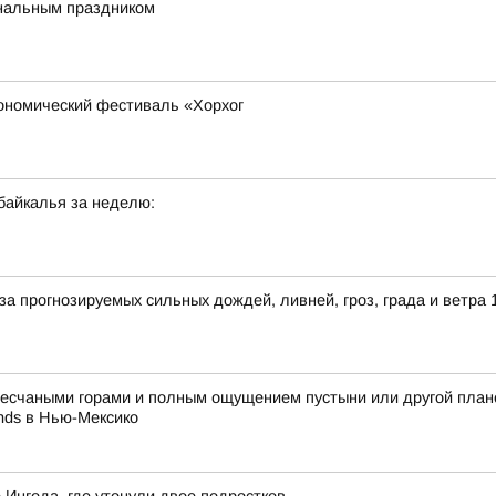
ональным праздником
рономический фестиваль «Хорхог
байкалья за неделю:
 прогнозируемых сильных дождей, ливней, гроз, града и ветра 1
песчаными горами и полным ощущением пустыни или другой плане
nds в Нью-Мексико