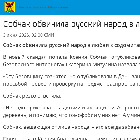
Собчак обвинила русский народ в 
СМИ
3 июня 2026, 02:00
Собчак обвинила русский народ в любви к содомит
В новый скандал попала Ксения Собчак, опубликов
безопасного интернета» Екатерина Мизулина назвала 
«Эту бесовщину сознательно опубликовали в День защ
просьбой провести проверку на предмет распростран
Собчак резко ответила:
«Не надо прикрываться детьми и их защитой. А просто
деревень, и понимаю, что гомофобии у них нет. А у чи
Собчак, вещающая от лица народа, – это всегда забавн
Понятно, что Ксения Анатольевна – памятник своему 