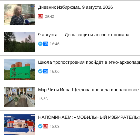
Дневник Избиркома, 9 августа 2026
09:42
9 августа — День защиты лесов от пожара
16:46
Школа тропостроения пройдёт в этно-археопарк
16:06
Мэр Читы Инна Щеглова провела внеплановое 
16:58
НАПОМИНАЕМ: «МОБИЛЬНЫЙ ИЗБИРАТЕЛЬ» 
15:03