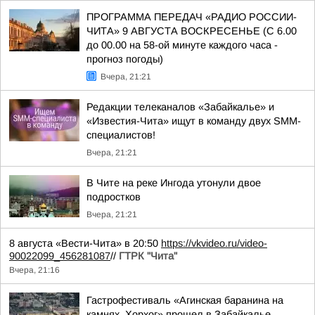
ПРОГРАММА ПЕРЕДАЧ «РАДИО РОССИИ-
ЧИТА» 9 АВГУСТА ВОСКРЕСЕНЬЕ (С 6.00
до 00.00 на 58-ой минуте каждого часа -
прогноз погоды)
Вчера, 21:21
Редакции телеканалов «Забайкалье» и
«Известия-Чита» ищут в команду двух SMM-
специалистов!
Вчера, 21:21
В Чите на реке Ингода утонули двое
подростков
Вчера, 21:21
8 августа «Вести-Чита» в 20:50
https://vkvideo.ru/video-
90022099_456281087
//
ГТРК "Чита"
Вчера, 21:16
Гастрофестиваль «Агинская баранина на
камнях. Хорхог» прошел в Забайкалье