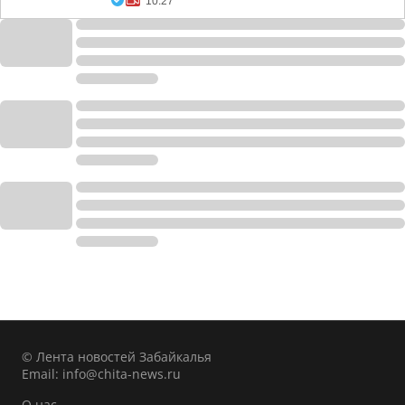
10:27
© Лента новостей Забайкалья
Email:
info@chita-news.ru
О нас