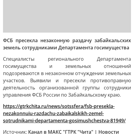
ФСБ пресекла незаконную раздачу забайкальских
земель сотрудниками Департамента госимущества
Специалисты регионального Департамента
госимущества и земельных отношений
подозреваются в незаконном отчуждении земельных
участков. Выявили и пресекли противоправную
деятельность организованной группы сотрудники
управления ФСБ России по Забайкальскому краю.
https://gtrkchita.ru/news/sotssfera/fsb-presekla-
nezakonnuiu-razdachu-zabaikalskikh-zemel-
sotrudnikami-departamenta-gosimushchestva-81949/
Источник:
Канал в МАКС "ГТРК "Чита" | Новости