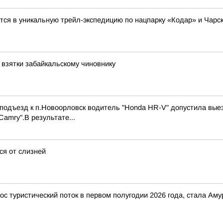
ятся в уникальную трейл-экспедицию по нацпарку «Кодар» и Чарс
 взятки забайкальскому чиновнику
 подъезд к п.Новоорловск водитель "Honda HR-V" допустила выез
amry".В результате...
ся от слизней
ос туристический поток в первом полугодии 2026 года, стала Ам