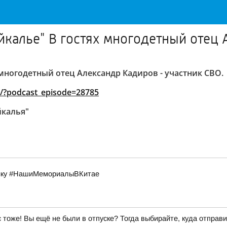
йкалье" В гостях многодетный отец
 многодетный отец Александр Кадиров - участник СВО.
ale/?podcast_episode=28785
йкалья"
рику #НашиМемориалыВКитае
ас тоже! Вы ещё не были в отпуске? Тогда выбирайте, куда отправи