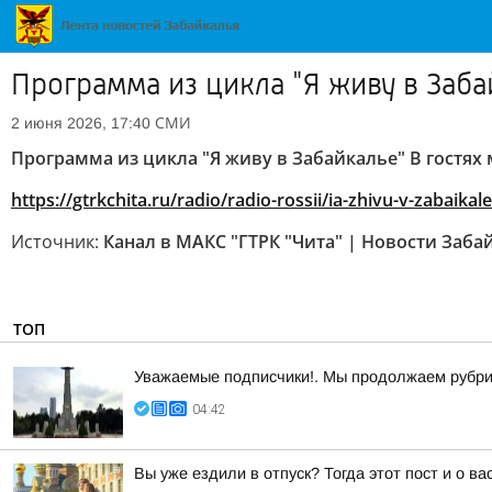
Программа из цикла "Я живу в Заба
СМИ
2 июня 2026, 17:40
Программа из цикла "Я живу в Забайкалье" В гостях
https://gtrkchita.ru/radio/radio-rossii/ia-zhivu-v-zabaik
Источник:
Канал в МАКС "ГТРК "Чита" | Новости Заба
ТОП
Уважаемые подписчики!. Мы продолжаем руб
04:42
Вы уже ездили в отпуск? Тогда этот пост и о в