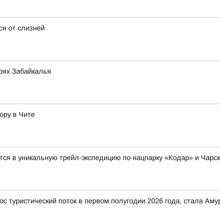
ся от слизней
ерях Забайкалья
ору в Чите
тся в уникальную трейл-экспедицию по нацпарку «Кодар» и Чарс
ос туристический поток в первом полугодии 2026 года, стала Ам