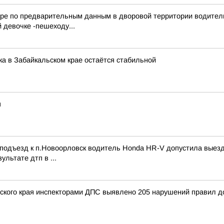
ьваре по предварительным данным в дворовой территории водител
 девочке -пешеходу...
ка в Забайкальском крае остаётся стабильной
я
 подъезд к п.Новоорловск водитель Honda HR-V допустила выезд
льтате дтп в ...
ского края инспекторами ДПС выявлено 205 нарушений правил до