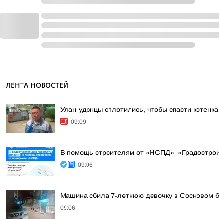
ЛЕНТА НОВОСТЕЙ
Улан-удэнцы сплотились, чтобы спасти котенка
09:09
В помощь строителям от «НСПД»: «Градострои
09:06
Машина сбила 7-летнюю девочку в Сосновом б
09:06