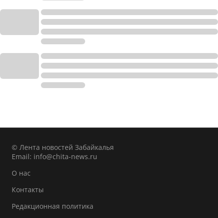
© Лента новостей Забайкалья
Email:
info@chita-news.ru
О нас
Контакты
Редакционная политика