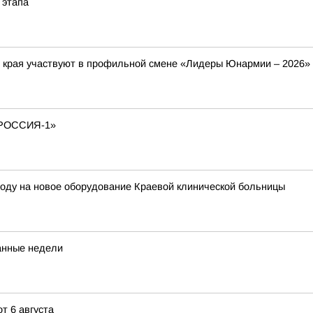
 этапа
о края участвуют в профильной смене «Лидеры Юнармии – 2026»
РОССИЯ-1»
году на новое оборудование Краевой клинической больницы
танные недели
т 6 августа