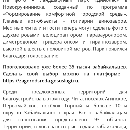
На фото – ландшафтный парк «Динолес» в
Новокручининске, созданный по программе
«Формирование комфортной городской среды».
Главные арт-объекты – топиарии динозавров.
Местные жители и гости теперь могут сделать фото с
двухметровыми велоцираптором, паразауролофом,
диметродоном, трицератопсом и тираннозавром,
высотой в шесть с половиной метров. Парк появился
благодаря голосованию.
Проголосовало уже более 35 тысяч забайкальцев.
Сделать свой выбор можно на платформе –
https://zagorodsreda.gosuslugi.ru
.
Среди предложенных территорий для
благоустройства в этом году: Чита, посёлок Агинское,
Первомайское, посёлок Горный и больше 10-ти
округов Забайкальского края. Всего забайкальцам
для голосования представлено 93 объекта.
Территории, голоса за которые отдали забайкальцы,