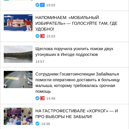
15:03
НАПОМИНАЕМ: «МОБИЛЬНЫЙ
ИЗБИРАТЕЛЬ» — ГОЛОСУЙТЕ ТАМ, ГДЕ
УДОБНО!
15:03
Щеглова поручила усилить поиски двух
утонувших в Ингоде подростков
14:57
Сотрудники Госавтоинспекции Забайкалья
помогли оперативно доставить в больницу
малыша, которому требовалась срочная
помощь
14:48
НА ГАСТРОФЕСТИВАЛЕ «ХОРХОГ» — И
ПРО ВЫБОРЫ НЕ ЗАБЫЛИ!
14:36