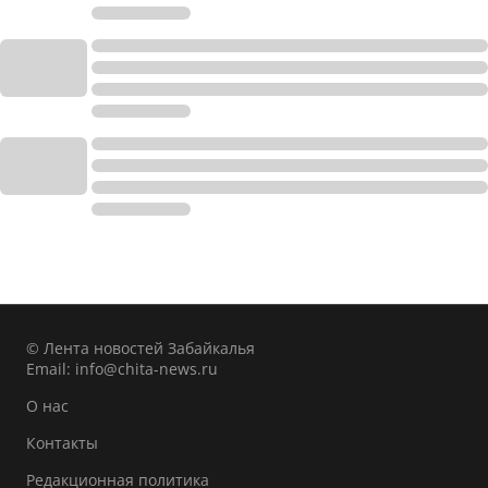
© Лента новостей Забайкалья
Email:
info@chita-news.ru
О нас
Контакты
Редакционная политика