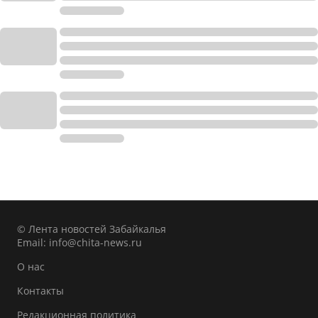
© Лента новостей Забайкалья
Email:
info@chita-news.ru
О нас
Контакты
Редакционная политика