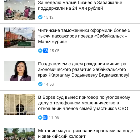
За неделю малый бизнес в Забайкалье
поддержали на 24 млн рублей
15:12
Читинские таможенники оформили более 5
тысяч пассажиров поезда «Забайкальск –
Маньчжурия»
15:05
Поздравляем с днём рождения министра
экономического развития Забайкальского
края Жаргалму Эрдынеевну Бадмажапову!
14:33
В Борзе суд вынес приговор по уголовному
делу о телефонном мошенничестве в
отношении членов семей участников СВО
11:06
Метание маута, рисование красками на воде
и эвенкийский колорит