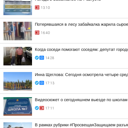
13:10
Потерявшаяся в лесу забайкалка жарила сыро
16:40
Когда соседи помогают соседям: депутат горо
14:28
Инна Щеглова: Сегодня осмотрела четыре сред
17:13
Видеосюжет о сегодняшнем выезде по школам
17:11
В рамках рубрики #ПросвещаяЗащищаем разъясн