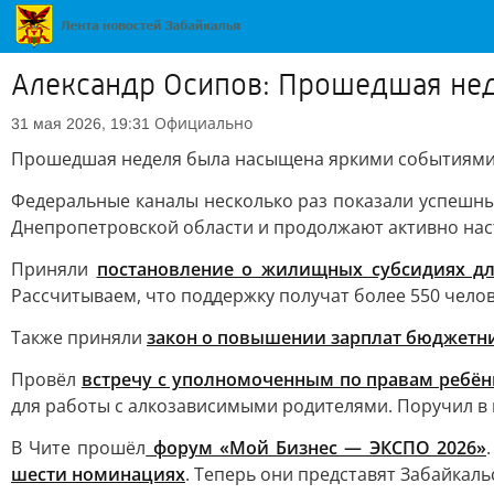
Александр Осипов: Прошедшая не
Официально
31 мая 2026, 19:31
Прошедшая неделя была насыщена яркими событиям
Федеральные каналы несколько раз показали успешн
Днепропетровской области и продолжают активно наст
Приняли
постановление о жилищных субсидиях д
Рассчитываем, что поддержку получат более 550 челов
Также приняли
закон о повышении зарплат бюджетни
Провёл
встречу с уполномоченным по правам ребён
для работы с алкозависимыми родителями. Поручил в 
В Чите прошёл
форум «Мой Бизнес — ЭКСПО 2026»
шести номинациях
. Теперь они представят Забайкал