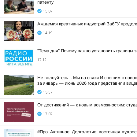
патенту
15:07
Академия креативных индустрий ЗабГУ продо
14:19
"Тема дня" Почему важно установить границы з
17:12
Не волнуйтесь !. Мы на связи И спешим с ново
за январь — июнь 2026 года представили вице
13:57
От достижений — к новым возможностям: студе
17:07
#Про_Активное_Долголетие: восточная мудрость