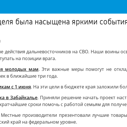
деля была насыщена яркими событи
и
ые действия дальневосточников на СВО. Наши воины о
упать на позиции врага.
ля молодых мам
. Эти важные меры помогут не откла
ек в ближайшие три года.
кам с 1 июня
. На эти цели в бюджете края заложили бо
ка в Забайкалье
. Приняли решение начать проект наст
кратчайшие сроки помочь с работой семьям для получе
. Местные производители презентовали лучшие товары
ьский край на федеральном уровне.