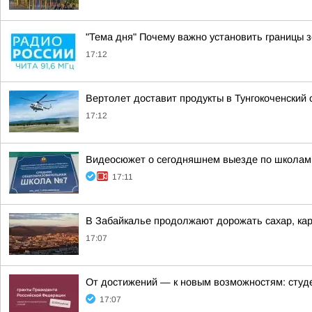
"Тема дня" Почему важно установить границы 
17:12
Вертолет доставит продукты в Тунгокоченский
17:12
Видеосюжет о сегодняшнем выезде по школам
17:11
В Забайкалье продолжают дорожать сахар, ка
17:07
От достижений — к новым возможностям: студе
17:07