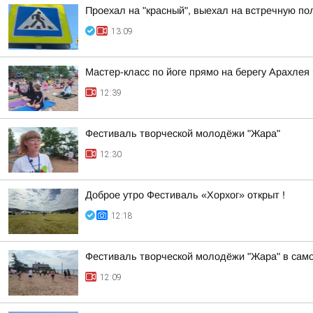
Проехал на "красный", выехал на встречную п
13:09
Мастер-класс по йоге прямо на берегу Арахле
12:39
Фестиваль творческой молодёжи "Жара"
12:30
Доброе утро Фестиваль «Хорхог» открыт !
12:18
Фестиваль творческой молодёжи "Жара" в самом
12:09