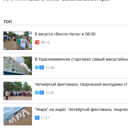
ТОП
8 августа «Вести-Чита» в 08:00
09:15
В Краснокаменске стартовал самый масштабны
12:06
Четвёртый фестиваль творческой молодежи ст
12:45
"Жара" на жаре!. Четвёртый фестиваль творче
11:27