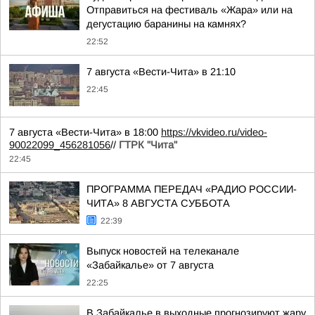
Отправиться на фестиваль «Жара» или на
дегустацию баранины на камнях?
22:52
7 августа «Вести-Чита» в 21:10
22:45
7 августа «Вести-Чита» в 18:00
https://vkvideo.ru/video-
90022099_456281056
//
ГТРК "Чита"
22:45
ПРОГРАММА ПЕРЕДАЧ «РАДИО РОССИИ-
ЧИТА» 8 АВГУСТА СУББОТА
22:39
Выпуск новостей на телеканале
«Забайкалье» от 7 августа
22:25
В Забайкалье в выходные прогнозируют жару