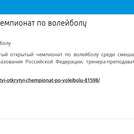
чемпионат по волейболу
йболу
тый открытый чемпионат по волейболу среди смешан
азования Российской Федерации, тренера-преподав
atyi-otkrytyi-chempionat-po-voleibolu-81598/