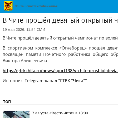
В Чите прошёл девятый открытый 
СМИ
19 мая 2026, 11:54
В Чите прошёл девятый открытый чемпионат по воле
В спортивном комплексе «Огнеборец» прошёл девя
посвящён памяти Почётного работника общего обр
Виктора Алексеевича.
https://gtrkchita.ru/news/sport138/v-chite-proshiol-devi
Источник:
Telegram-канал "ГТРК "Чита""
ТОП
7 августа «Вести-Чита» в 13:00