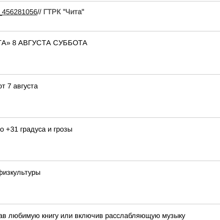
99_456281056
//
ГТРК "Чита"
А» 8 АВГУСТА СУББОТА
т 7 августа
 +31 градуса и грозы
физкультуры
тав любимую книгу или включив расслабляющую музыку