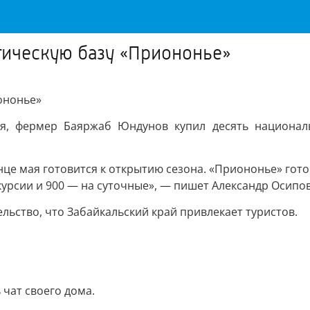
тическую базу «Приононье»
ононье»
я, фермер Баяржаб Юндунов купил десять националь
нце мая готовится к открытию сезона. «Приононье» гот
курсии и 900 — на суточные», — пишет Александр Осипо
ельство, что Забайкальский край привлекает туристов.
чат своего дома.