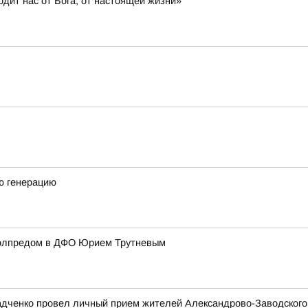
дит нас от Бога, от настоящей жизни»
ю генерацию
полпредом в ДФО Юрием Трутневым
адченко провел личный прием жителей Александрово-Заводского 