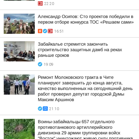
22:20
Александр Осипов: Сто проектов победили в
первом отборе конкурса ТОС «Решаем сами»
16:51
Забайкалье стремится закончить
строительство защитных дамб на реках
раньше сроков
19:09
Ремонт Молоковского тракта в Чите
планируют завершить до конца августа,
качество выполненных на сегодняшний день
работ проверил депутат городской Думы
Максим Аршинов
21:10
Воины-забайкальцы 657 отдельного
противотанкового артиллерийского
дивизиона 29 армии группировки войск
"Восток" уничтожают живую силу противника